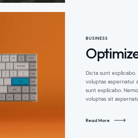
BUSINESS
Optimiz
Dicta sunt explicabo
voluptas aspernatur au
sunt explicabo. Nem
voluptas sit aspernatu
Read More