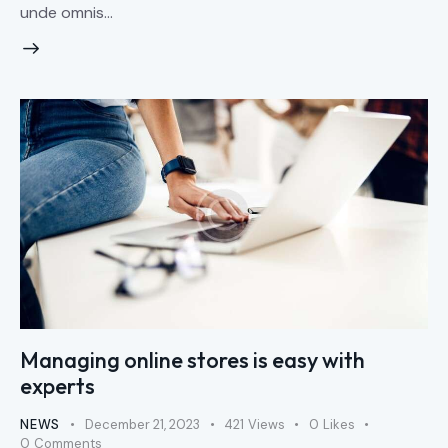
unde omnis…
Managing online stores is easy with
experts
NEWS
December 21, 2023
421
Views
0
Likes
0
Comments