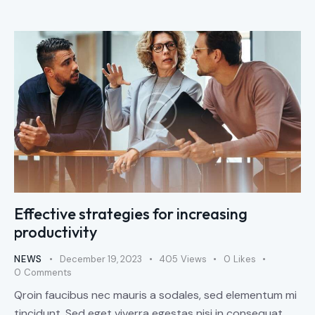
Effective strategies for increasing
productivity
NEWS
December 19, 2023
405
Views
0
Likes
0
Comments
Qroin faucibus nec mauris a sodales, sed elementum mi
tincidunt. Sed eget viverra egestas nisi in consequat.