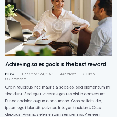
Achieving sales goals is the best reward
NEWS
December 24, 2023
432
Views
0
Likes
0
Comments
Qroin faucibus nec mauris a sodales, sed elementum mi
tincidunt. Sed eget viverra egestas nisi in consequat.
Fusce sodales augue a accumsan. Cras sollicitudin,
ipsum eget blandit pulvinar. Integer tincidunt. Cras
dapibus. Vivamus elementum semper nisi. Aenean