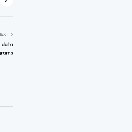
NEXT
s data
ograms