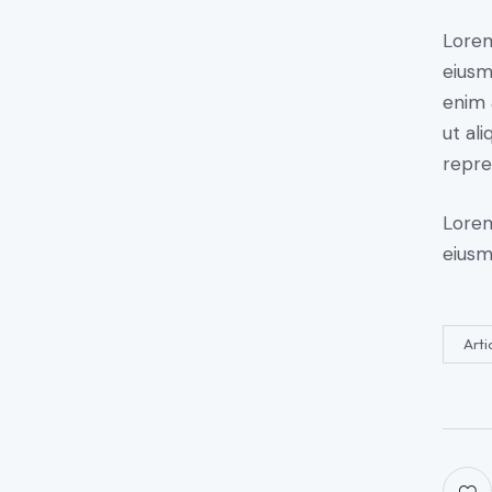
Lorem
eiusm
enim 
ut al
repre
Lorem
eiusm
Arti