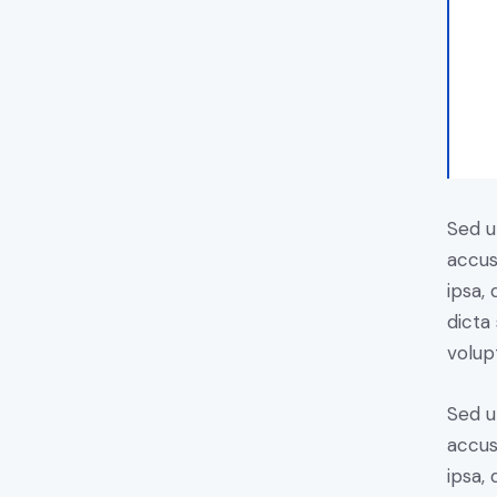
Sed u
accus
ipsa,
dicta
volup
Sed u
accus
ipsa,