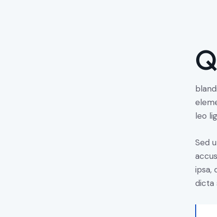
Qroin faucibus nec mauris a sodales, sed elementum 
bland
eleme
leo li
Sed u
accus
ipsa,
dicta