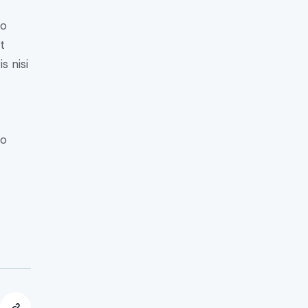
do
t
s nisi
do