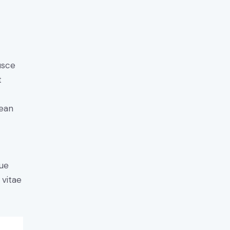
usce
t
nean
ue
 vitae