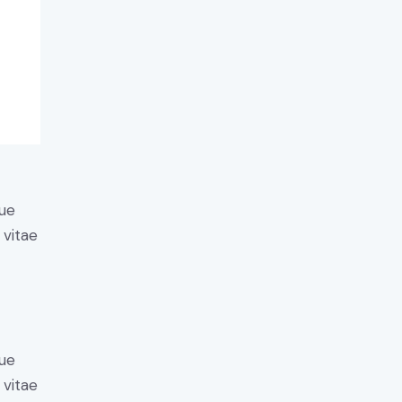
ue
 vitae
ue
 vitae