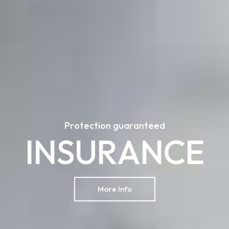
P
r
o
t
e
c
t
i
o
n
g
u
a
r
a
n
t
e
e
d
I
N
S
U
R
A
N
C
E
More Info